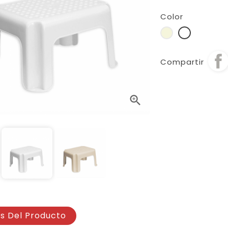
Color
Beige
Blanco
Compartir

es Del Producto